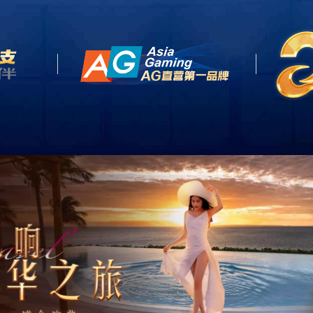
首页
关于我们
产品中心