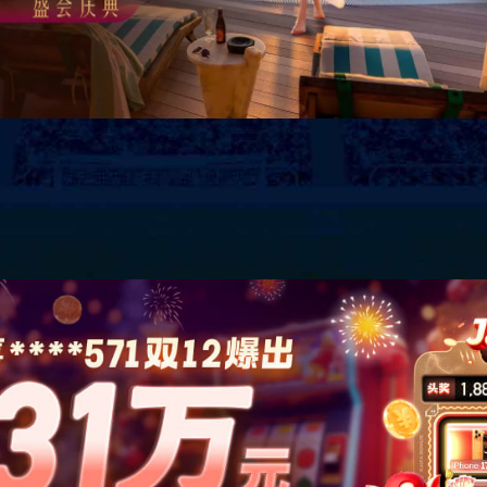
4
“德罗赞是去找老詹治病的”“罗瑞
盛煌平台Android2.2.x以上,盛煌平台网站下载(Vv1.5.8是当下苹
0
11
12
13
14
15
16
17
18
19
20
21
22
23