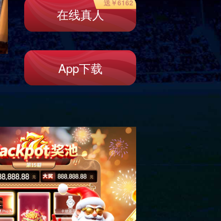
果IOS、安卓版流行速...
24
25
26
下一页