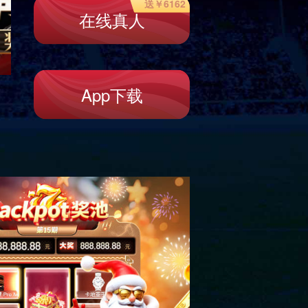
S、安卓版流行速度快的AP...
下一页